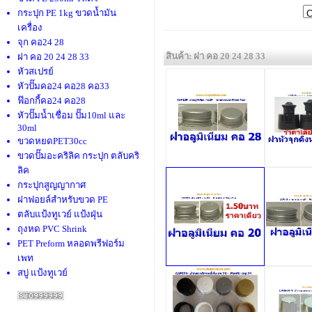
กระปุก PE 1kg ขวดน้ำมัน
เครื่อง
จุก คอ24 28
สินค้า: ฝา คอ 20 24 28 33
ฝา คอ 20 24 28 33
หัวสเปรย์
หัวปั๊มคอ24 คอ28 คอ33
ฟ๊อกกี้คอ24 คอ28
หัวปั๊มน้ำเชื่อม ปั๊ม10ml และ
30ml
ขวดหยดPET30cc
ขวดปั๊มอะคริลิค กระปุก ตลับคริ
ลิค
กระปุกสูญญากาศ
ฝาฟอยล์สำหรับขวด PE
ตลับแป้งทูเวย์ แป้งฝุ่น
ถุงหด PVC Shrink
PET Preform หลอดพรีฟอร์ม
เพท
สบู่ แป้งทูเวย์