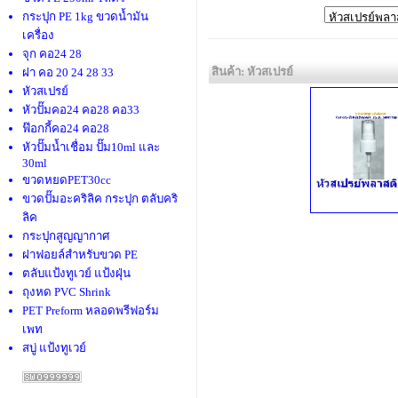
กระปุก PE 1kg ขวดน้ำมัน
เครื่อง
จุก คอ24 28
สินค้า: หัวสเปรย์
ฝา คอ 20 24 28 33
หัวสเปรย์
หัวปั๊มคอ24 คอ28 คอ33
ฟ๊อกกี้คอ24 คอ28
หัวปั๊มน้ำเชื่อม ปั๊ม10ml และ
30ml
ขวดหยดPET30cc
ขวดปั๊มอะคริลิค กระปุก ตลับคริ
ลิค
กระปุกสูญญากาศ
ฝาฟอยล์สำหรับขวด PE
ตลับแป้งทูเวย์ แป้งฝุ่น
ถุงหด PVC Shrink
PET Preform หลอดพรีฟอร์ม
เพท
สบู่ แป้งทูเวย์