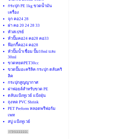
กระปุก PE 1kg ขวดน้ำมัน
เครื่อง
จุก คอ24 28
ฝา คอ 20 24 28 33
หัวสเปรย์
หัวปั๊มคอ24 คอ28 คอ33
ฟ๊อกกี้คอ24 คอ28
หัวปั๊มน้ำเชื่อม ปั๊ม10ml และ
30ml
ขวดหยดPET30cc
ขวดปั๊มอะคริลิค กระปุก ตลับคริ
ลิค
กระปุกสูญญากาศ
ฝาฟอยล์สำหรับขวด PE
ตลับแป้งทูเวย์ แป้งฝุ่น
ถุงหด PVC Shrink
PET Preform หลอดพรีฟอร์ม
เพท
สบู่ แป้งทูเวย์